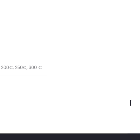
, 200€, 250€, 300 €
Go
to
to