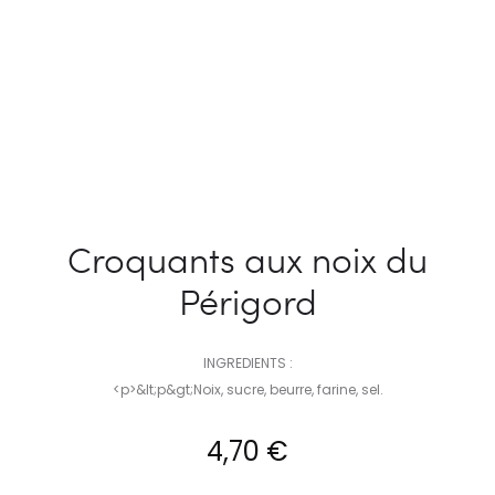
Croquants aux noix du
Périgord
INGREDIENTS :
<p>&lt;p&gt;Noix, sucre, beurre, farine, sel.
4,70
€