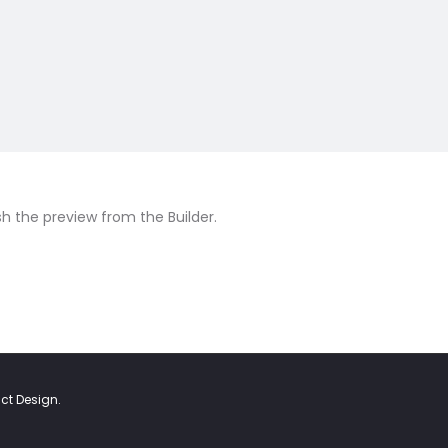
sh the preview from the Builder.
act Design
.