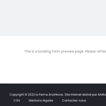
This is a booking form preview page. Please refre
Copyright © 2023 la Ferme Andrévias. Site internet réalisé par
Artef
CGV
Mentions légales
Contactez-nous