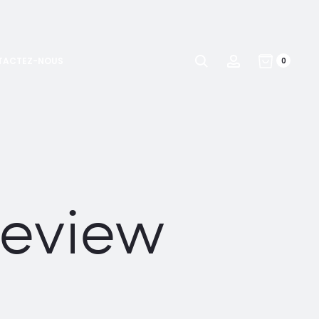
Search
Compte
TACTEZ-NOUS
0
review