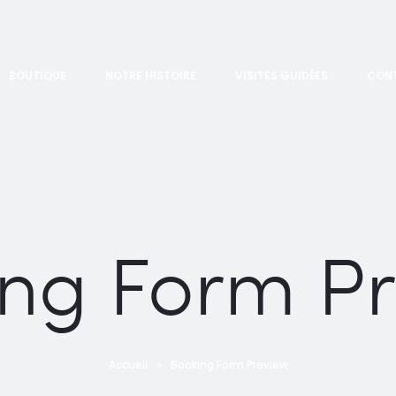
BOUTIQUE
NOTRE HISTOIRE
VISITES GUIDÉES
CON
ng Form P
Accueil
Booking Form Preview