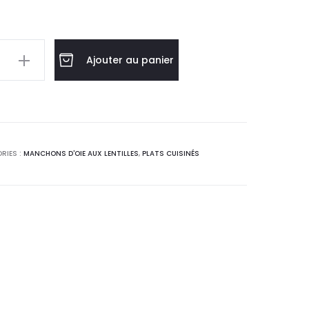
10,50 €
Ajouter au panier
ns
RIES :
MANCHONS D'OIE AUX LENTILLES
,
PLATS CUISINÉS