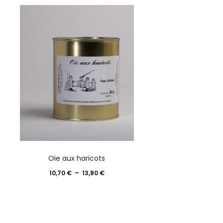
Ce
Oie aux haricots
produit
Plage
10,70
€
–
13,80
€
a
de
plusieurs
prix :
variations.
10,70 €
Les