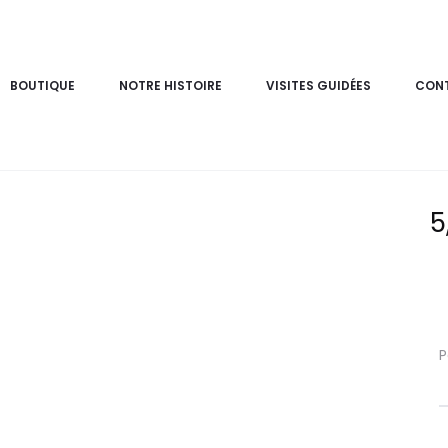
BOUTIQUE
NOTRE HISTOIRE
VISITES GUIDÉES
CON
Manchon
Plat cuisiné à faire récha
5
P