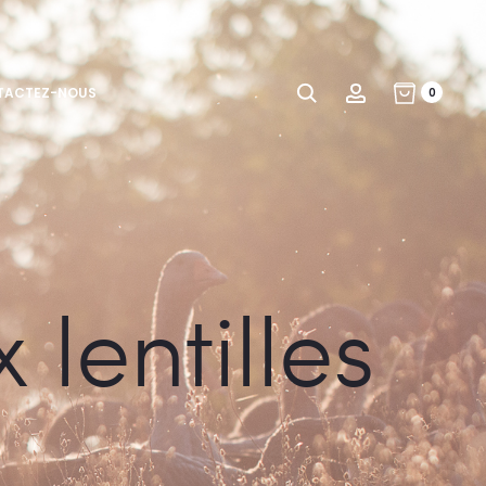
Search
Compte
TACTEZ-NOUS
0
lentilles