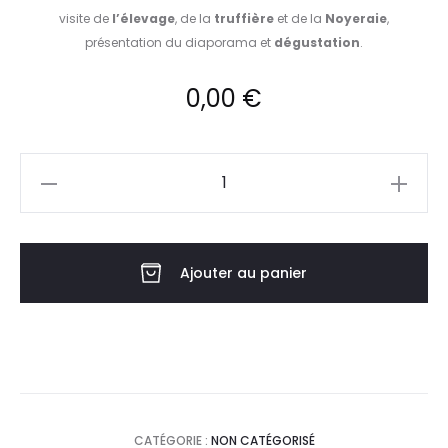
visite de
l’élevage
, de la
truffière
et de la
Noyeraie
,
présentation du diaporama et
dégustation
.
0,00
€
quantité
de
Réservation
Ajouter au panier
CATÉGORIE :
NON CATÉGORISÉ