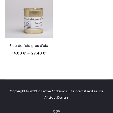
Bloc de foie gras d’oie
Plage
14,00
€
–
27,40
€
de
prix :
14,00 €
à
27,40 €
Copyright © 2023 la Ferme Andrévias. Site internet réalisé par
Artefact Design
.
CGV